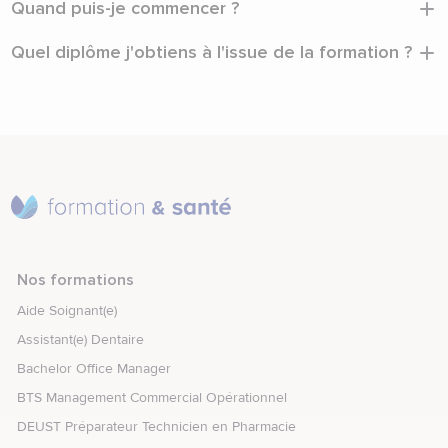
Quand puis-je commencer ?
dans la santé. C'est justement fait pour vous permettre
d'entrer dans le secteur.
Il y a plusieurs rentrées par an. Vous pouvez candidater à
Quel diplôme j'obtiens à l'issue de la formation ?
tout moment.
Vous obtenez le titre professionnel Assistant(e) Dentaire -
Niveau 4, certifié CPNEFP (Code RNCP 38144), reconnu par
l'État.
Nos formations
Aide Soignant(e)
Assistant(e) Dentaire
Bachelor Office Manager
BTS Management Commercial Opérationnel
DEUST Préparateur Technicien en Pharmacie