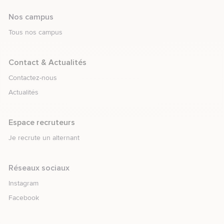
Nos campus
Tous nos campus
element.menu.open_menu
Contact & Actualités
Contactez-nous
Actualités
element.menu.open_menu
Espace recruteurs
Je recrute un alternant
Réseaux sociaux
Rejoignez-nous sur
Instagram
Rejoignez-nous sur
Facebook