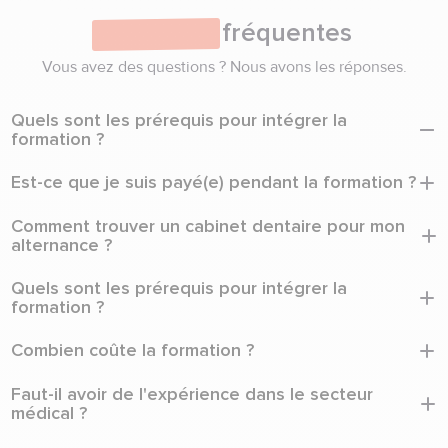
Questions
fréquentes
Vous avez des questions ? Nous avons les réponses.
Quels sont les prérequis pour intégrer la
formation ?
Il faut être titulaire d'un diplôme ou titre de niveau 3
Est-ce que je suis payé(e) pendant la formation ?
minimum (Brevet, CAP ou BEP) et avoir au moins 18 ans.
Oui. En tant qu'alternant(e), vous signez un contrat avec un
Comment trouver un cabinet dentaire pour mon
cabinet dentaire et percevez une rémunération tout au long
alternance ?
de votre formation.
Formation & Santé vous accompagne dans votre recherche :
Quels sont les prérequis pour intégrer la
coaching CV, préparation aux entretiens et mise en relation
formation ?
avec notre réseau de plus de 700 cabinets partenaires.
Il faut être titulaire d'un diplôme ou titre de niveau 3
Combien coûte la formation ?
minimum (Brevet, CAP ou BEP) et avoir au moins 18 ans.
La formation est entièrement financée par l'OPCO EP. Elle ne
Faut-il avoir de l'expérience dans le secteur
vous coûte rien.
médical ?
Non. La formation est accessible sans expérience préalable