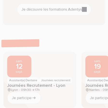
Je découvre les formations Adentys
Événements
sam.
sam.
12
19
sept.
sept.
Assistant(e) Dentaire
Journées recrutement
Assistant(e) De
Journées Recrutement - Lyon
Journées R
Lyon - 09h30
17h
Nantes - 09
Je participe
Je partici