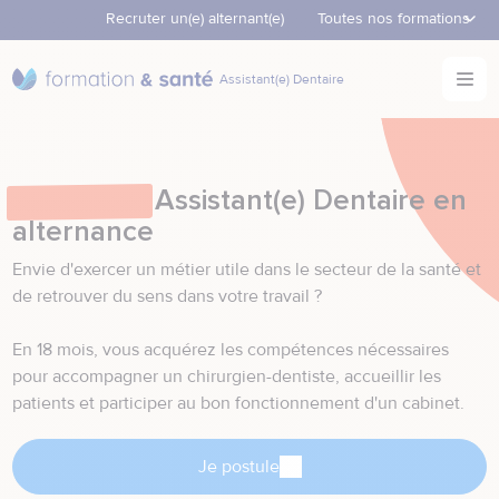
Recruter un(e) alternant(e)
element.menu.open_men
Toutes nos formations
Accèder directement au contenu
Ouvr
Nos formations
element.menu.open_menu
Assistant(e) Dentaire
Retour à la page d'accueil
Nos formations continues
element.menu.open_menu
Formation
Assistant(e) Dentaire en
alternance
Envie d'exercer un métier utile dans le secteur de la santé et
de retrouver du sens dans votre travail ?
En 18 mois, vous acquérez les compétences nécessaires
pour accompagner un chirurgien-dentiste, accueillir les
patients et participer au bon fonctionnement d'un cabinet.
Je postule