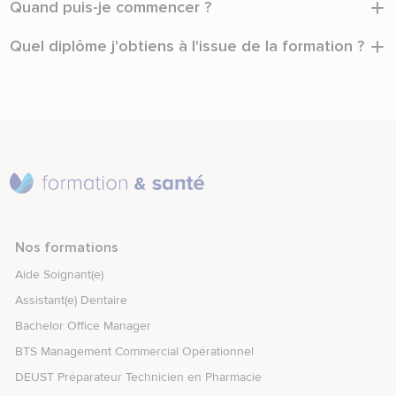
Quand puis-je commencer ?
dans la santé. C'est justement fait pour vous permettre
d'entrer dans le secteur.
Il y a plusieurs rentrées par an. Vous pouvez candidater à
Quel diplôme j'obtiens à l'issue de la formation ?
tout moment.
Vous obtenez le titre professionnel Assistant(e) Dentaire -
Niveau 4, certifié CPNEFP (Code RNCP 38144), reconnu par
l'État.
Nos formations
Aide Soignant(e)
Assistant(e) Dentaire
Bachelor Office Manager
BTS Management Commercial Opérationnel
DEUST Préparateur Technicien en Pharmacie