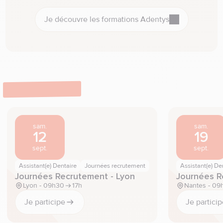
Je découvre les formations Adentys
Événements
sam.
sam.
12
19
sept.
sept.
Assistant(e) Dentaire
Journées recrutement
Assistant(e) De
Journées Recrutement - Lyon
Journées R
Lyon - 09h30
17h
Nantes - 09
Je participe
Je partici