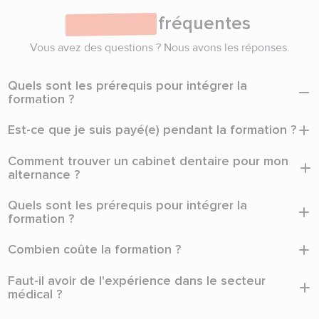
Questions
fréquentes
Vous avez des questions ? Nous avons les réponses.
Quels sont les prérequis pour intégrer la
formation ?
Il faut être titulaire d'un diplôme ou titre de niveau 3
Est-ce que je suis payé(e) pendant la formation ?
minimum (Brevet, CAP ou BEP) et avoir au moins 18 ans.
Oui. En tant qu'alternant(e), vous signez un contrat avec un
Comment trouver un cabinet dentaire pour mon
cabinet dentaire et percevez une rémunération tout au long
alternance ?
de votre formation.
Formation & Santé vous accompagne dans votre recherche :
Quels sont les prérequis pour intégrer la
coaching CV, préparation aux entretiens et mise en relation
formation ?
avec notre réseau de plus de 700 cabinets partenaires.
Il faut être titulaire d'un diplôme ou titre de niveau 3
Combien coûte la formation ?
minimum (Brevet, CAP ou BEP) et avoir au moins 18 ans.
La formation est entièrement financée par l'OPCO EP. Elle ne
Faut-il avoir de l'expérience dans le secteur
vous coûte rien.
médical ?
Non. La formation est accessible sans expérience préalable