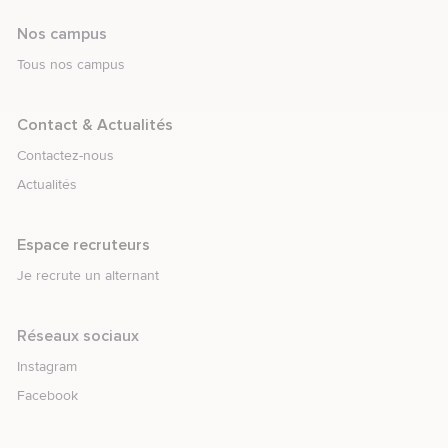
Nos campus
Tous nos campus
element.menu.open_menu
Contact & Actualités
Contactez-nous
Actualités
element.menu.open_menu
Espace recruteurs
Je recrute un alternant
Réseaux sociaux
Rejoignez-nous sur
Instagram
Rejoignez-nous sur
Facebook