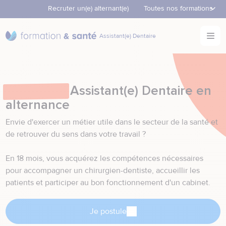
Recruter un(e) alternant(e)
element.menu.open_men
Toutes nos formations
Accèder directement au contenu
Ouvr
Nos formations
element.menu.open_menu
Assistant(e) Dentaire
Retour à la page d'accueil
Nos formations continues
element.menu.open_menu
Formation
Assistant(e) Dentaire en
alternance
Envie d'exercer un métier utile dans le secteur de la santé et
de retrouver du sens dans votre travail ?
En 18 mois, vous acquérez les compétences nécessaires
pour accompagner un chirurgien-dentiste, accueillir les
patients et participer au bon fonctionnement d'un cabinet.
Je postule