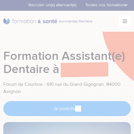
Recruter un(e) alternant(e)
element.menu.open_men
Toutes nos formations
Accèder directement au contenu
Ouvr
Nos formations
element.menu.open_menu
Assistant(e) Dentaire
Retour à la page d'accueil
Nos formations continues
element.menu.open_menu
Formation Assistant(e)
Dentaire à
Avignon
Forum de Courtine - 610 rue du Grand Gigognan, 84000
Avignon
Je postule