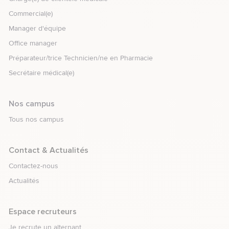
Commercial(e)
Manager d'équipe
Office manager
Préparateur/trice Technicien/ne en Pharmacie
Secrétaire médical(e)
Nos campus
Tous nos campus
element.menu.open_menu
Contact & Actualités
Contactez-nous
Actualités
element.menu.open_menu
Espace recruteurs
Je recrute un alternant