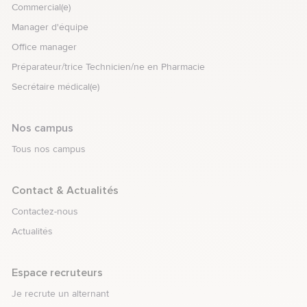
Commercial(e)
Manager d'équipe
Office manager
Préparateur/trice Technicien/ne en Pharmacie
Secrétaire médical(e)
Nos campus
Tous nos campus
element.menu.open_menu
Contact & Actualités
Contactez-nous
Actualités
element.menu.open_menu
Espace recruteurs
Je recrute un alternant