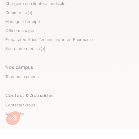
Chargé(e) de clientèle médicale
Commercial(e)
Manager d'équipe
Office manager
Préparateur/trice Technicien/ne en Pharmacie
Secrétaire médical(e)
Nos campus
Tous nos campus
element.menu.open_menu
Contact & Actualités
Contactez-nous
Actualités
element.menu.open_menu
Espace recruteurs