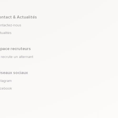
lement.menu.open_menu
ntact & Actualités
ntactez-nous
tualités
lement.menu.open_menu
pace recruteurs
 recrute un alternant
seaux sociaux
joignez-nous sur
stagram
joignez-nous sur
cebook