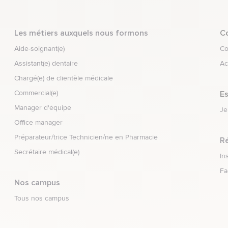
Les métiers auxquels nous formons
e
Co
Aide-soignant(e)
Co
Assistant(e) dentaire
Ac
Chargé(e) de clientèle médicale
Commercial(e)
e
Es
Manager d'équipe
Je
Office manager
Préparateur/trice Technicien/ne en Pharmacie
Ré
Secrétaire médical(e)
Re
In
Re
Fa
Nos campus
Tous nos campus