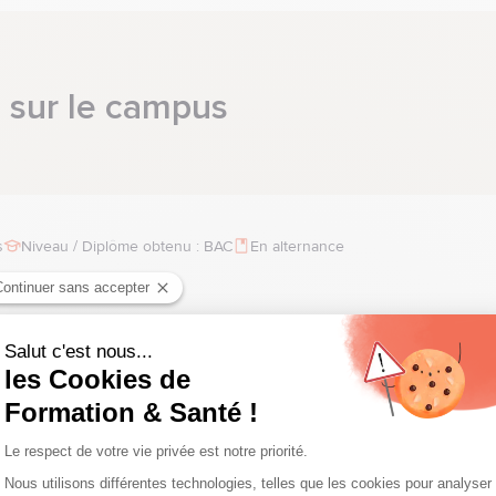
Paris - Montrouge
s sur le campus
s
Niveau / Diplôme obtenu : BAC
En alternance
8 mois
Niveau / Diplôme obtenu : BAC
En alternance