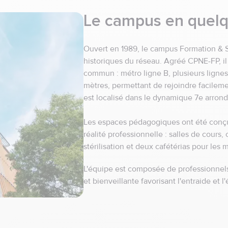
Laval
Le campus en quel
Les herbiers
Nantes
Ouvert en 1989, le campus Formation & S
historiques du réseau. Agréé CPNE-FP, il
element.menu.open_m
Provence-Alpes-Côte d
commun : métro ligne B, plusieurs ligne
mètres, permettant de rejoindre facileme
Aix-Marseille
est localisé dans le dynamique 7e arron
Avignon
Les espaces pédagogiques ont été conçu
Nice
réalité professionnelle : salles de cours
Pertuis
stérilisation et deux cafétérias pour les
L'équipe est composée de professionnel
element.menu.open_m
Île-de-France
et bienveillante favorisant l'entraide et l
Lognes
Paris - Gare de l'Est