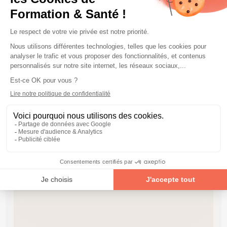
Informations pratiques
Adresse
10 rue Linus-Carl-Pauling, 76130 Mont-Saint-Aignan
Horaires d’accueil
Du lundi au vendredi
8h30 à 16h30