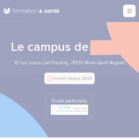
Ouvr
Accèder directement au contenu
Le campus de
Rouen
10 rue Linus-Carl-Pauling, 76130 Mont-Saint-Aignan
Ouvert depuis 2024
École partenaire