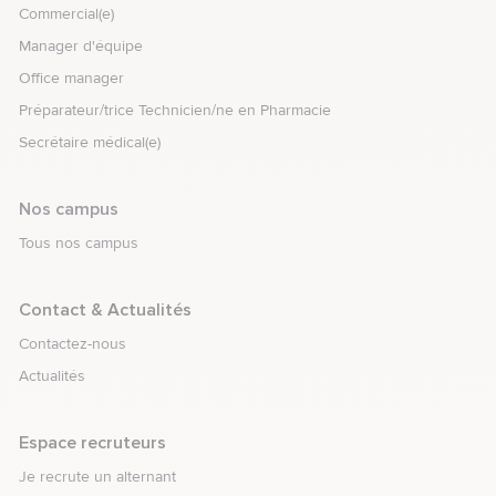
Commercial(e)
Manager d'équipe
Office manager
Préparateur/trice Technicien/ne en Pharmacie
Secrétaire médical(e)
Nos campus
Tous nos campus
element.menu.open_menu
Contact & Actualités
Contactez-nous
Actualités
element.menu.open_menu
Espace recruteurs
Je recrute un alternant